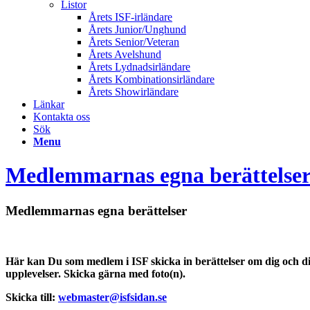
Listor
Årets ISF-irländare
Årets Junior/Unghund
Årets Senior/Veteran
Årets Avelshund
Årets Lydnadsirländare
Årets Kombinationsirländare
Årets Showirländare
Länkar
Kontakta oss
Sök
Menu
Medlemmarnas egna berättelse
Medlemmarnas egna berättelser
Här kan Du som medlem i ISF skicka in berättelser om dig och din 
upplevelser. Skicka gärna med foto(n).
Skicka till:
webmaster@isfsidan.se