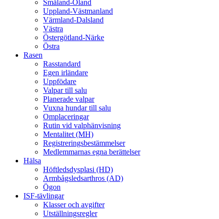
Småland-Öland
Uppland-Västmanland
Värmland-Dalsland
Västra
Östergötland-Närke
Östra
Rasen
Rasstandard
Egen irländare
Uppfödare
Valpar till salu
Planerade valpar
Vuxna hundar till salu
Omplaceringar
Rutin vid valphänvisning
Mentalitet (MH)
Registreringsbestämmelser
Medlemmarnas egna berättelser
Hälsa
Höftledsdysplasi (HD)
Armbågsledsarthros (AD)
Ögon
ISF-tävlingar
Klasser och avgifter
Utställningsregler