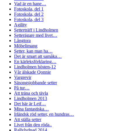
Vad är en hane…
Fotoskola, del 1
Fotoskola, del 2
Fotoskola, del 3
Agility
Setterträff i Lindholmen
Setterägare med livet…
Långtora
Möbelimang
Setter, kan man ha…
Det är smart att samåka…
En kärleksförklaring…
Lindholmen hösten-12
Vår älskade Qonnie
Vargrevir
Säsongsjobbande setter
På tur…
Att träna och tävla
Lindholmen 2013
Det här är Leif…
Mina fantastiska…
Irländsk röd setter, en hundras…
Att ställa setter
Livet från den röda..
Rallylydnad 2014