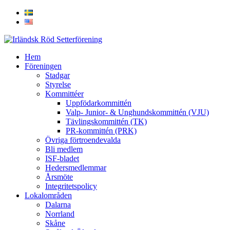
Hem
Föreningen
Stadgar
Styrelse
Kommittéer
Uppfödarkommittén
Valp- Junior- & Unghundskommittén (VJU)
Tävlingskommittén (TK)
PR-kommittén (PRK)
Övriga förtroendevalda
Bli medlem
ISF-bladet
Hedersmedlemmar
Årsmöte
Integritetspolicy
Lokalområden
Dalarna
Norrland
Skåne