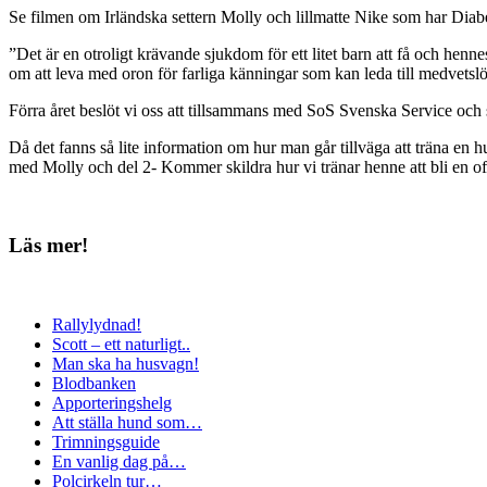
Se filmen om Irländska settern Molly och lillmatte Nike som har Diab
”Det är en otroligt krävande sjukdom för ett litet barn att få och hen
om att leva med oron för farliga känningar som kan leda till medvetslö
Förra året beslöt vi oss att tillsammans med SoS Svenska Service och
Då det fanns så lite information om hur man går tillväga att träna en hu
med Molly och del 2- Kommer skildra hur vi tränar henne att bli en 
Läs mer!
Rallylydnad!
Scott – ett naturligt..
Man ska ha husvagn!
Blodbanken
Apporteringshelg
Att ställa hund som…
Trimningsguide
En vanlig dag på…
Polcirkeln tur…