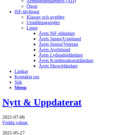
Armbågsledsarthros (AD)
Ögon
ISF-tävlingar
Klasser och avgifter
Utställningsregler
Listor
Årets ISF-irländare
Årets Junior/Unghund
Årets Senior/Veteran
Årets Avelshund
Årets Lydnadsirländare
Årets Kombinationsirländare
Årets Showirländare
Länkar
Kontakta oss
Sök
Menu
Nytt & Uppdaterat
2021-07-06
Födda valpar
2021-05-27