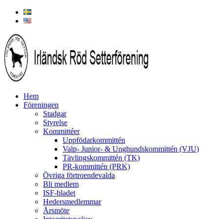
Hem
Föreningen
Stadgar
Styrelse
Kommittéer
Uppfödarkommittén
Valp- Junior- & Unghundskommittén (VJU)
Tävlingskommittén (TK)
PR-kommittén (PRK)
Övriga förtroendevalda
Bli medlem
ISF-bladet
Hedersmedlemmar
Årsmöte