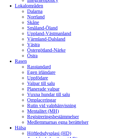
Integritetspolicy
Lokalområden
Dalarna
Norrland
Skåne
Småland-Öland
Uppland-Västmanland
Värmland-Dalsland
Västra
Östergötland-Närke
Östra
Rasen
Rasstandard
Egen irländare
Uppfödare
Valpar till salu
Planerade valpar
Vuxna hundar till salu
Omplaceringar
Rutin vid valphänvisning
Mentalitet (MH)
Registreringsbestämmelser
Medlemmarnas egna berättelser
Hälsa
Höftledsdysplasi (HD)