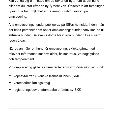
kan vända dig till – både om du söker ett nytt hem åt din hund
eller om du letar efter en ny fyrbent vän. Observera att föreningen
tyvärr inte har möjlighet att ta emot hundar i väntan på
omplacering.
Alla omplaceringshundar publiceras på ISF:s hemsida. I den mån
det finns personer som söker omplaceringshundar hänvisas de till
aktuella hundar. Se även sidorna för vuxna hundar till salu samt
fodervärdar.
När du anmäler en hund för omplacering, skicka gärna med
relevant information såsom: ålder, hälsostatus, vardagslydnad
och temperament.
Vid omplacering gäller samma regler som vid försäljning av hund:
köpeavtal från Svenska Kennelklubben (SKK)
veterinärbesiktningsintyg
registreringsbevis (stamtavla) utfärdat av SKK