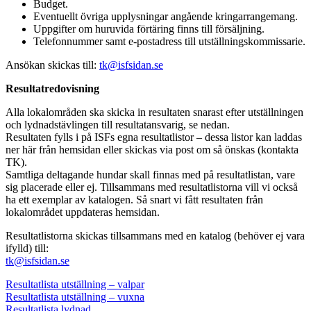
Budget.
Eventuellt övriga upplysningar angående kringarrangemang.
Uppgifter om huruvida förtäring finns till försäljning.
Telefonnummer samt e-postadress till utställningskommissarie.
Ansökan skickas till:
tk@isfsidan.se
Resultatredovisning
Alla lokalområden ska skicka in resultaten snarast efter utställningen
och lydnadstävlingen till resultatansvarig, se nedan.
Resultaten fylls i på ISFs egna resultatlistor – dessa listor kan laddas
ner här från hemsidan eller skickas via post om så önskas (kontakta
TK).
Samtliga deltagande hundar skall finnas med på resultatlistan, vare
sig placerade eller ej. Tillsammans med resultatlistorna vill vi också
ha ett exemplar av katalogen. Så snart vi fått resultaten från
lokalområdet uppdateras hemsidan.
Resultatlistorna skickas tillsammans med en katalog (behöver ej vara
ifylld) till:
tk@isfsidan.se
Resultatlista utställning – valpar
Resultatlista utställning – vuxna
Resultatlista lydnad