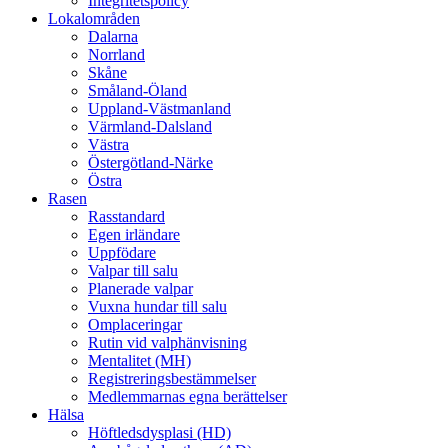
Integritetspolicy
Lokalområden
Dalarna
Norrland
Skåne
Småland-Öland
Uppland-Västmanland
Värmland-Dalsland
Västra
Östergötland-Närke
Östra
Rasen
Rasstandard
Egen irländare
Uppfödare
Valpar till salu
Planerade valpar
Vuxna hundar till salu
Omplaceringar
Rutin vid valphänvisning
Mentalitet (MH)
Registreringsbestämmelser
Medlemmarnas egna berättelser
Hälsa
Höftledsdysplasi (HD)