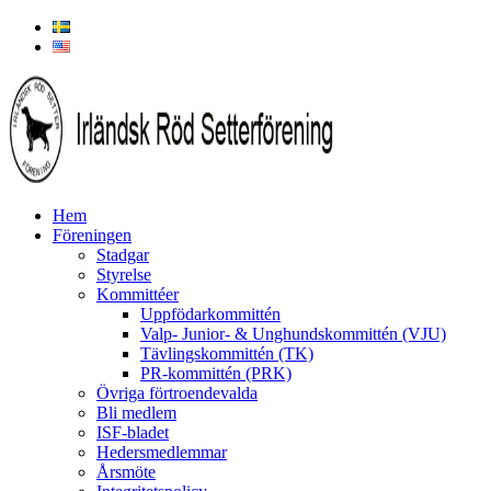
Hem
Föreningen
Stadgar
Styrelse
Kommittéer
Uppfödarkommittén
Valp- Junior- & Unghundskommittén (VJU)
Tävlingskommittén (TK)
PR-kommittén (PRK)
Övriga förtroendevalda
Bli medlem
ISF-bladet
Hedersmedlemmar
Årsmöte