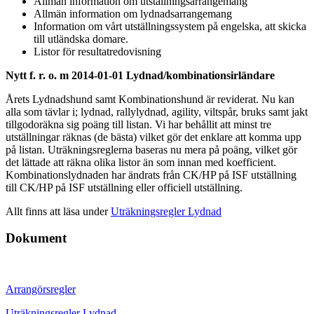
Allmän information om utställningsarrangemang
Allmän information om lydnadsarrangemang
Information om vårt utställningssystem på engelska, att skicka
till utländska domare.
Listor för resultatredovisning
Nytt f. r. o. m 2014-01-01 Lydnad/kombinationsirländare
Årets Lydnadshund samt Kombinationshund är reviderat. Nu kan
alla som tävlar i; lydnad, rallylydnad, agility, viltspår, bruks samt jakt
tillgodoräkna sig poäng till listan. Vi har behållit att minst tre
utställningar räknas (de bästa) vilket gör det enklare att komma upp
på listan. Uträkningsreglerna baseras nu mera på poäng, vilket gör
det lättade att räkna olika listor än som innan med koefficient.
Kombinationslydnaden har ändrats från CK/HP på ISF utställning
till CK/HP på ISF utställning eller officiell utställning.
Allt finns att läsa under
Uträkningsregler Lydnad
Dokument
Arrangörsregler
Uträkningsregler Lydnad