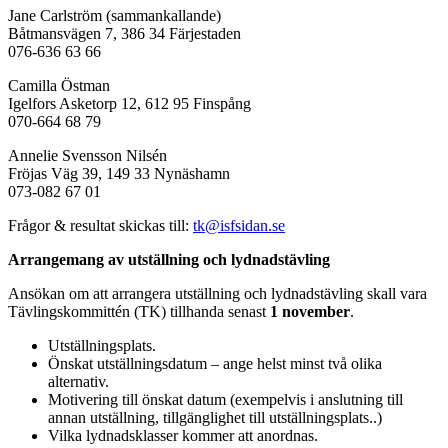
Jane Carlström (sammankallande)
Båtmansvägen 7, 386 34 Färjestaden
076-636 63 66
Camilla Östman
Igelfors Asketorp 12, 612 95 Finspång
070-664 68 79
Annelie Svensson Nilsén
Fröjas Väg 39, 149 33 Nynäshamn
073-082 67 01
Frågor & resultat skickas till:
tk@isfsidan.se
Arrangemang av utställning och lydnadstävling
Ansökan om att arrangera utställning och lydnadstävling skall vara
Tävlingskommittén (TK) tillhanda senast
1 november
.
Utställningsplats.
Önskat utställningsdatum – ange helst minst två olika
alternativ.
Motivering till önskat datum (exempelvis i anslutning till
annan utställning, tillgänglighet till utställningsplats..)
Vilka lydnadsklasser kommer att anordnas.