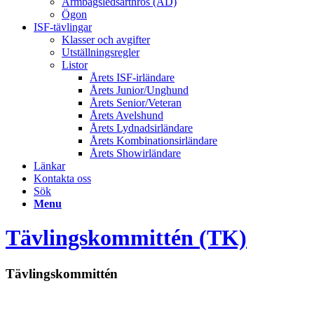
Armbågsledsarthros (AD)
Ögon
ISF-tävlingar
Klasser och avgifter
Utställningsregler
Listor
Årets ISF-irländare
Årets Junior/Unghund
Årets Senior/Veteran
Årets Avelshund
Årets Lydnadsirländare
Årets Kombinationsirländare
Årets Showirländare
Länkar
Kontakta oss
Sök
Menu
Tävlingskommittén (TK)
Tävlingskommittén