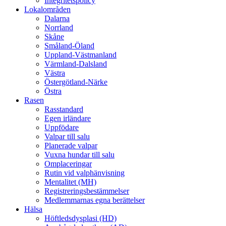
Integritetspolicy
Lokalområden
Dalarna
Norrland
Skåne
Småland-Öland
Uppland-Västmanland
Värmland-Dalsland
Västra
Östergötland-Närke
Östra
Rasen
Rasstandard
Egen irländare
Uppfödare
Valpar till salu
Planerade valpar
Vuxna hundar till salu
Omplaceringar
Rutin vid valphänvisning
Mentalitet (MH)
Registreringsbestämmelser
Medlemmarnas egna berättelser
Hälsa
Höftledsdysplasi (HD)