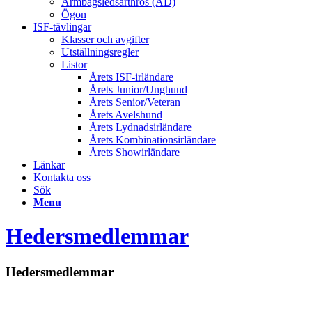
Armbågsledsarthros (AD)
Ögon
ISF-tävlingar
Klasser och avgifter
Utställningsregler
Listor
Årets ISF-irländare
Årets Junior/Unghund
Årets Senior/Veteran
Årets Avelshund
Årets Lydnadsirländare
Årets Kombinationsirländare
Årets Showirländare
Länkar
Kontakta oss
Sök
Menu
Hedersmedlemmar
Hedersmedlemmar