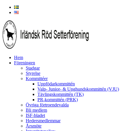
Hem
Föreningen
Stadgar
Styrelse
Kommittéer
Uppfödarkommittén
Valp- Junior- & Unghundskommittén (VJU)
Tävlingskommittén (TK)
PR-kommittén (PRK)
Övriga förtroendevalda
Bli medlem
ISF-bladet
Hedersmedlemmar
Årsmöte