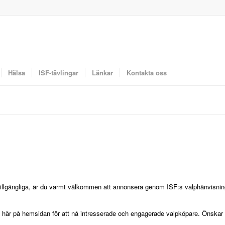
Hälsa
ISF-tävlingar
Länkar
Kontakta oss
 tillgängliga, är du varmt välkommen att annonsera genom ISF:s valphänvisning.
här på hemsidan för att nå intresserade och engagerade valpköpare. Önskar d