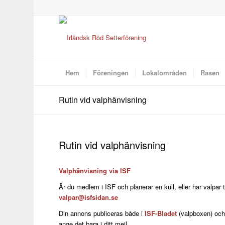
Hem
Föreningen
Lokalområden
Rasen
Rutin vid valphänvisning
Rutin vid valphänvisning
Valphänvisning via ISF
Är du medlem i ISF och planerar en kull, eller har valpar
valpar@isfsidan.se
Din annons publiceras både i
ISF-Bladet
(valpboxen) och 
ange det bara i ditt mejl.