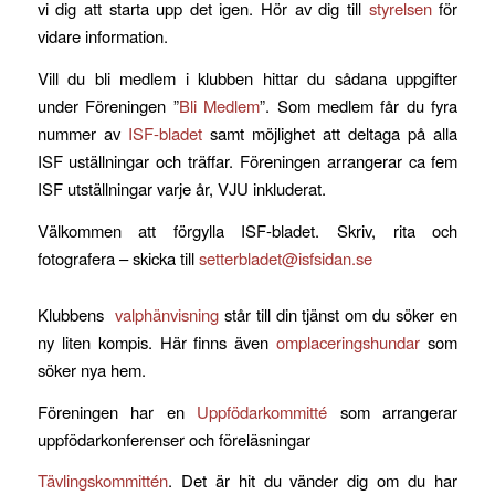
vi dig att starta upp det igen. Hör av dig till
styrelsen
för
vidare information.
Vill du bli medlem i klubben hittar du sådana uppgifter
under Föreningen ”
Bli Medlem
”. Som medlem får du fyra
nummer av
ISF-bladet
samt möjlighet att deltaga på alla
ISF uställningar och träffar. Föreningen arrangerar ca fem
ISF utställningar varje år, VJU inkluderat.
Välkommen att förgylla ISF-bladet. Skriv, rita och
fotografera – skicka till
setterbladet@isfsidan.se
Klubbens
valphänvisning
står till din tjänst om du söker en
ny liten kompis. Här finns även
omplaceringshundar
som
söker nya hem.
Föreningen har en
Uppfödarkommitté
som arrangerar
uppfödarkonferenser och föreläsningar
Tävlingskommittén
. Det är hit du vänder dig om du har