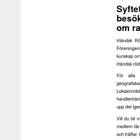
Syft
besök
om ra
Irländsk R
Föreningens
kunskap om 
irländsk rö
För alla 
geografis
Lokalområde
handlerträn
upp det igen
Vill du bli
medlem får
och träffar.