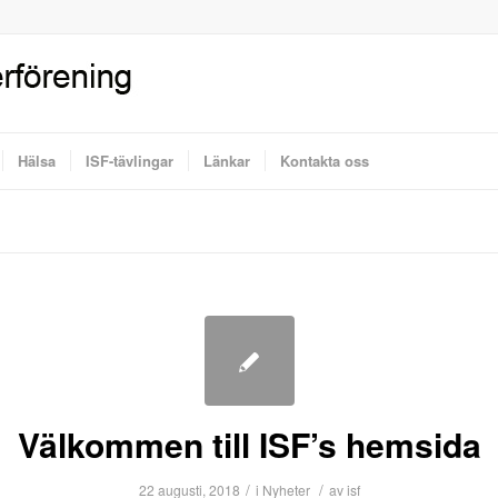
Hälsa
ISF-tävlingar
Länkar
Kontakta oss
Välkommen till ISF’s hemsida
/
/
22 augusti, 2018
i
Nyheter
av
isf