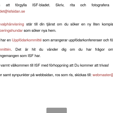
n att förgylla ISF-bladet. Skriv, rita och fotografera
adet@isfsidan.se
s
valphänvisning
står till din tjänst om du söker en ny liten kompis
ceringshundar
som söker nya hem.
 har en
Uppfödarkommitté
som arrangerar uppfödarkonferenser och fö
mmittén
. Det är hit du vänder dig om du har frågor om
rangemangen som ISF har.
r varmt välkommen till ISF med förhoppning att Du kommer att trivas!
er samt synpunkter på webbsidan, ros som ris, skickas till:
webmaster@i