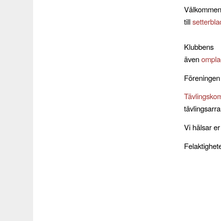
Välkomme
till
setterbl
Klubben
även
ompla
Föreningen
Tävlingsko
tävlingsar
Vi hälsar e
Felaktighet