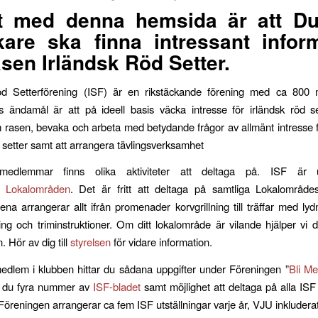
et med denna hemsida är att D
are ska finna intressant infor
sen Irländsk Röd Setter.
öd Setterförening (ISF) är en rikstäckande förening med ca 800
 ändamål är att på ideell basis väcka intresse för irländsk röd se
rasen, bevaka och arbeta med betydande frågor av allmänt intresse 
d setter samt att arrangera tävlingsverksamhet
medlemmar finns olika aktiviteter att deltaga på. ISF är 
ka
Lokalområden
. Det är fritt att deltaga på samtliga Lokalområdes 
na arrangerar allt ifrån promenader korvgrillning till träffar med lyd
ing och triminstruktioner. Om ditt lokalområde är vilande hjälper vi di
. Hör av dig till
styrelsen
för vidare information.
 medlem i klubben hittar du sådana uppgifter under Föreningen ”
Bli M
 du fyra nummer av
ISF-bladet
samt möjlighet att deltaga på alla ISF 
 Föreningen arrangerar ca fem ISF utställningar varje år, VJU inkluderat