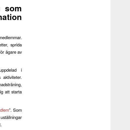
u som
mation
 medlemmar.
tter, sprida
för ägare av
uppdelad i
aktiviteter.
nadsträning,
g att starta
edlem
”. Som
uställningar
.