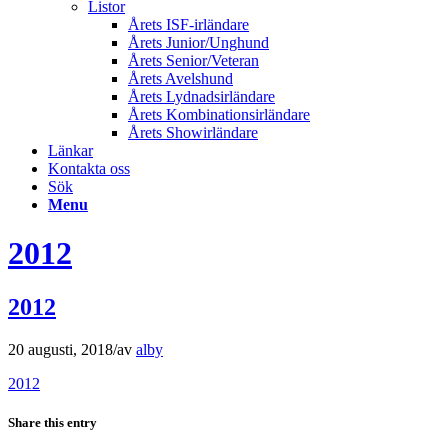
Listor
Årets ISF-irländare
Årets Junior/Unghund
Årets Senior/Veteran
Årets Avelshund
Årets Lydnadsirländare
Årets Kombinationsirländare
Årets Showirländare
Länkar
Kontakta oss
Sök
Menu
2012
2012
20 augusti, 2018
/
av
alby
2012
Share this entry