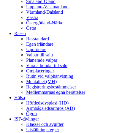
Småland-Öland
Uppland-Västmanland
Värmland-Dalsland
Västra
Östergötland-Närke
Östra
Rasen
Rasstandard
Egen irländare
Uppfödare
Valpar till salu
Planerade valpar
Vuxna hundar till salu
Omplaceringar
Rutin vid valphänvisning
Mentalitet (MH)
Registreringsbestämmelser
Medlemmarnas egna berättelser
Hälsa
Höftledsdysplasi (HD)
Armbågsledsarthros (AD)
Ögon
ISF-tävlingar
Klasser och avgifter
Utställningsregler