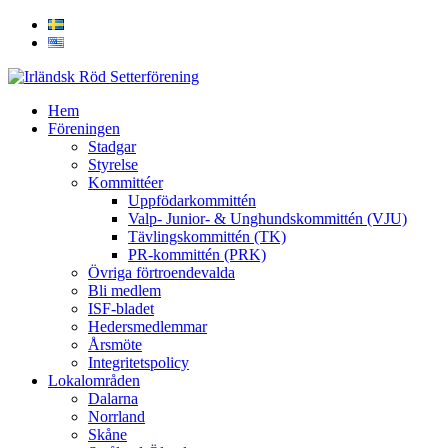
Hem
Föreningen
Stadgar
Styrelse
Kommittéer
Uppfödarkommittén
Valp- Junior- & Unghundskommittén (VJU)
Tävlingskommittén (TK)
PR-kommittén (PRK)
Övriga förtroendevalda
Bli medlem
ISF-bladet
Hedersmedlemmar
Årsmöte
Integritetspolicy
Lokalområden
Dalarna
Norrland
Skåne